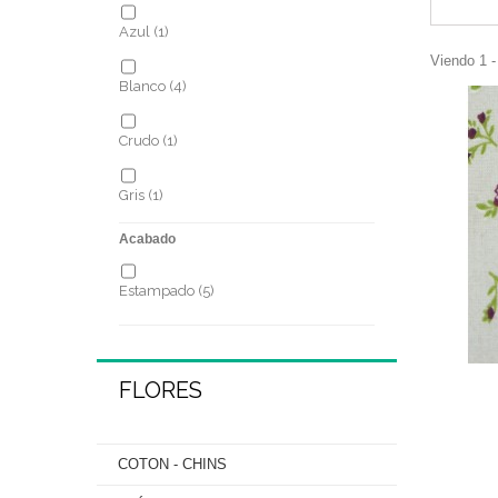
Azul
(1)
Viendo 1 -
Blanco
(4)
Crudo
(1)
Gris
(1)
Acabado
Marrón
(1)
Estampado
(5)
Rosa
(1)
FLORES
COTON - CHINS