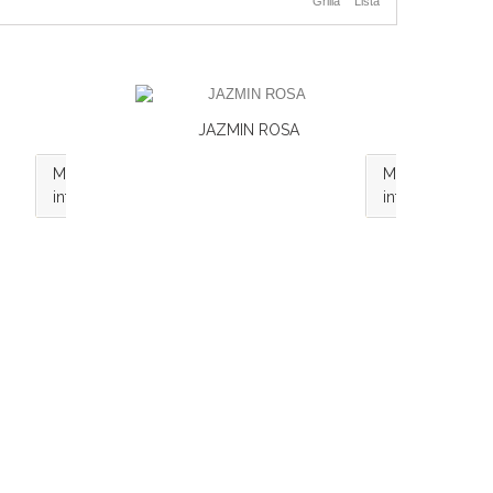
Grilla
Lista
JAZMIN ROSA
Más
Más
información
información