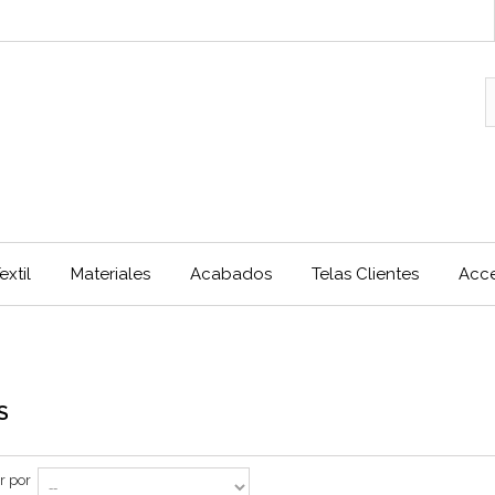
extil
Materiales
Acabados
Telas Clientes
Acce
S
r por