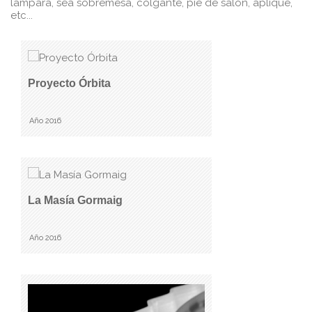
lámpara, sea sobremesa, colgante, pie de salón, aplique,
etc...
Proyecto Órbita
Año 2016
La Masía Gormaig
Año 2016