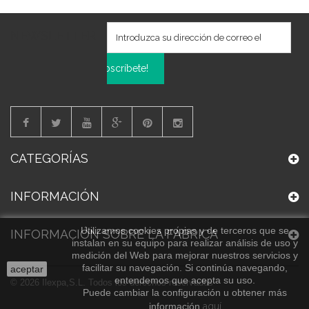
NEWSLETTER
Subscríbete!
CATEGORÍAS
INFORMACIÓN
Utilizamos cookies propias y de terceros que se
INFORMACIÓN SOBRE LA FÁBRICA
instalan en su equipo para realizar análisis de uso y
medición del Web para mejorar nuestros servicios y
facilitar su navegación. Si continúa navegando,
aceptar
entendemos que acepta su uso.
© 2026 Ilexpa,S.L. Todos los derechos reservados
Puede cambiar la configuración u obtener más
información
aquí