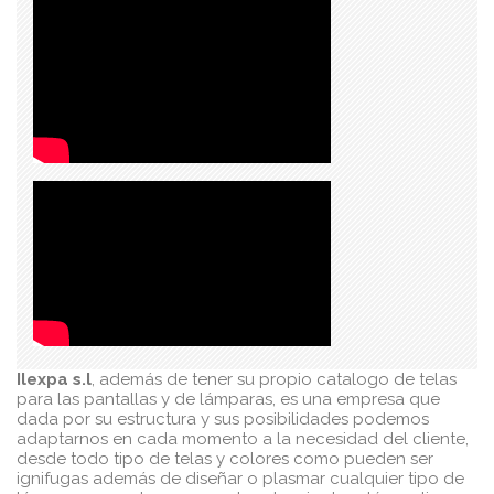
Ilexpa s.l
, además de tener su propio catalogo de telas
para las pantallas y de lámparas, es una empresa que
dada por su estructura y sus posibilidades podemos
adaptarnos en cada momento a la necesidad del cliente,
desde todo tipo de telas y colores como pueden ser
ignifugas además de diseñar o plasmar cualquier tipo de