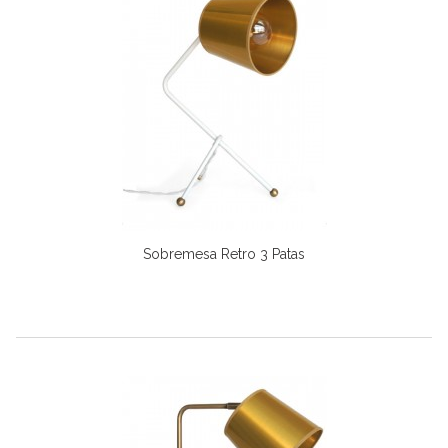
Sobremesa Retro 3 Patas