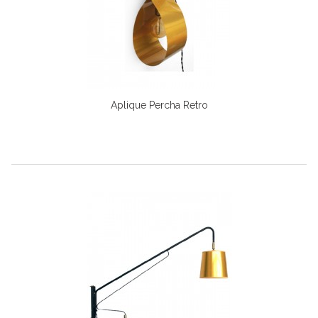
Aplique Percha Retro