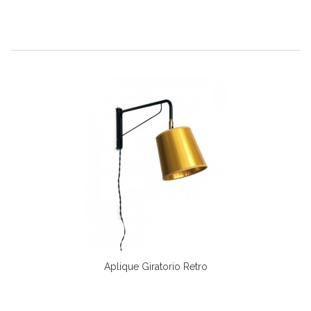
Aplique Giratorio Retro