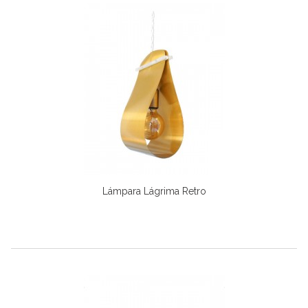
Lámpara Lágrima Retro