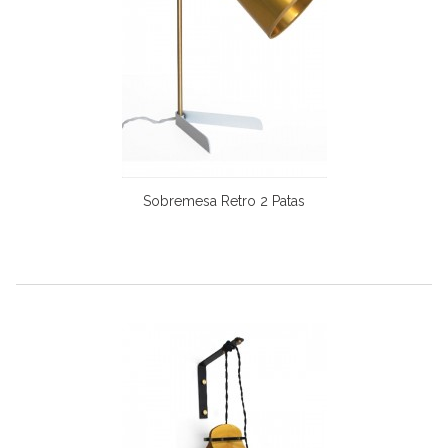
Sobremesa Retro 2 Patas