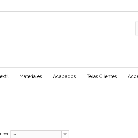
extil
Materiales
Acabados
Telas Clientes
Acce
r por
--