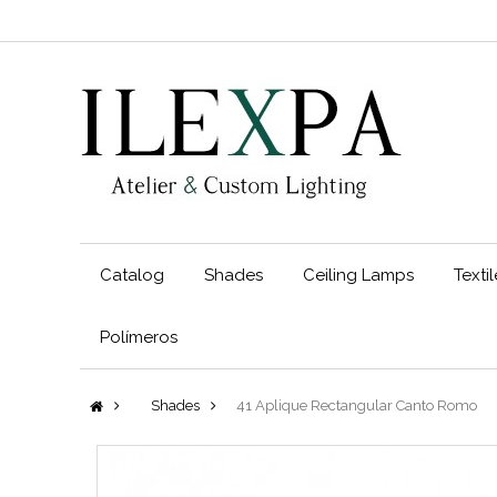
Catalog
Shades
Ceiling Lamps
Texti
Polímeros
Shades
41 Aplique Rectangular Canto Romo