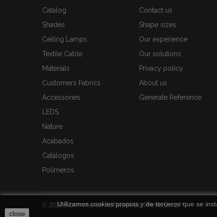
Catalog
Contact us
Shades
Shape sizes
Ceiling Lamps
Our experience
Textile Cable
Our solutions
Materials
Privacy policy
Customers Fabrics
About us
Accessories
Generate Reference
LEDS
Nature
Acabados
Catálogos
Polímeros
Utilizamos cookies propias y de terceros que se inst
Ecommerce software by PrestaShop™
© 2026
close