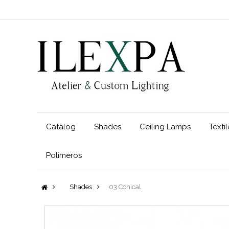
Catalog
Shades
Ceiling Lamps
Texti
Polímeros
Shades
03 Conical