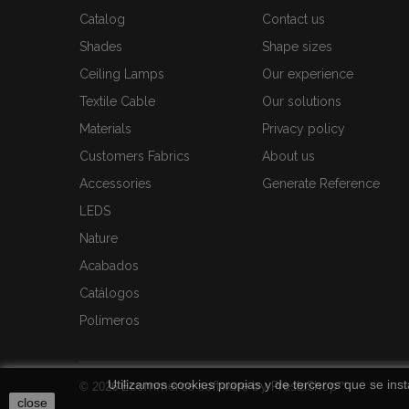
Catalog
Contact us
Shades
Shape sizes
Ceiling Lamps
Our experience
Textile Cable
Our solutions
Materials
Privacy policy
Customers Fabrics
About us
Accessories
Generate Reference
LEDS
Nature
Acabados
Catálogos
Polímeros
Utilizamos cookies propias y de terceros que se inst
Ecommerce software by PrestaShop™
© 2026
close