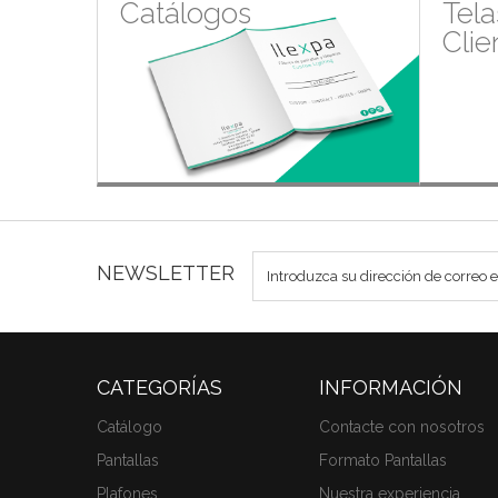
Catálogos
Tela
Clie
NEWSLETTER
CATEGORÍAS
INFORMACIÓN
Catálogo
Contacte con nosotros
Pantallas
Formato Pantallas
Plafones
Nuestra experiencia