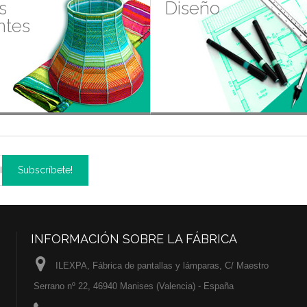
s
Diseño
ntes
Subscríbete!
INFORMACIÓN SOBRE LA FÁBRICA
ILEXPA, Fábrica de pantallas y lámparas, C/ Maestro
Serrano nº 22, 46940 Manises (Valencia) - España