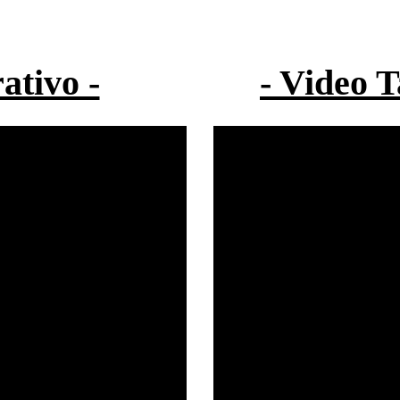
ativo -
- Video 